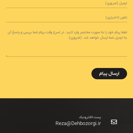
پست
الکترونیک
(ضروری)
تلفن
پیام
(ضروری)
کد
امنیتی
پست الکترونیک
Reza@Dehbozorgi.ir